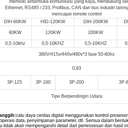
memiliki antarmuka komunikasi yang kaya, mendukung sera
Ethernet, RS485 / 233, Profibus, CAN dan bus industri lain
mencapai remote control
DIH-60KW
HID-120KW
DIH-200KW
D
60KW
120KW
200KW
0,5-10khz
0,5-10KHZ
0,5-10KHZ
0
380V/415v/440v/480v*3 fase 50-60hz
0,93
3P-125
3P-160
3P-200
3P-
Tipe Berpendingin Udara
canggih:
catu daya cerdas digital menggunakan kontrol prosesor
, operasi data, penyimpanan parameter, dll. Semua dalam bentu
 tidak akan mempengaruhi detail dari pemrosesan dan hasil in