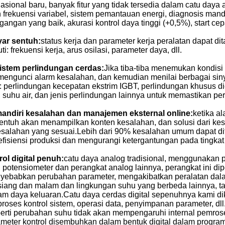
nasional baru, banyak fitur yang tidak tersedia dalam catu daya 
 frekuensi variabel, sistem pemantauan energi, diagnosis mandi
egangan yang baik, akurasi kontrol daya tinggi (+0,5%), start cepa
yar sentuh:
status kerja dan parameter kerja peralatan dapat dit
i: frekuensi kerja, arus osilasi, parameter daya, dll.
sistem perlindungan cerdas:
Jika tiba-tiba menemukan kondisi
mengunci alarm kesalahan, dan kemudian menilai berbagai si
: perlindungan kecepatan ekstrim IGBT, perlindungan khusus dio
, suhu air, dan jenis perlindungan lainnya untuk memastikan pe
mandiri kesalahan dan manajemen eksternal online:
ketika al
sentuh akan menampilkan konten kesalahan, dan solusi dari k
esalahan yang sesuai.Lebih dari 90% kesalahan umum dapat dit
fisiensi produksi dan mengurangi ketergantungan pada tingkat 
rol digital penuh:
catu daya analog tradisional, menggunakan 
 potensiometer dan perangkat analog lainnya, perangkat ini dip
ebabkan perubahan parameter, mengakibatkan peralatan dalam
iang dan malam dan lingkungan suhu yang berbeda lainnya, t
m daya keluaran.Catu daya cerdas digital sepenuhnya kami d
, proses kontrol sistem, operasi data, penyimpanan parameter, 
erti perubahan suhu tidak akan mempengaruhi internal pemroses
rameter kontrol disembuhkan dalam bentuk digital dalam progra