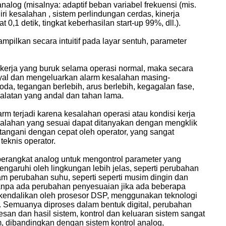
analog (misalnya: adaptif beban variabel frekuensi (mis.
ri kesalahan , sistem perlindungan cerdas, kinerja
t 0,1 detik, tingkat keberhasilan start-up 99%, dll.).
ampilkan secara intuitif pada layar sentuh, parameter
 kerja yang buruk selama operasi normal, maka secara
nyal dan mengeluarkan alarm kesalahan masing-
da, tegangan berlebih, arus berlebih, kegagalan fase,
ralatan yang andal dan tahan lama.
arm terjadi karena kesalahan operasi atau kondisi kerja
esalahan yang sesuai dapat ditanyakan dengan mengklik
angani dengan cepat oleh operator, yang sangat
teknis operator.
perangkat analog untuk mengontrol parameter yang
engaruhi oleh lingkungan lebih jelas, seperti perubahan
 perubahan suhu, seperti seperti musim dingin dan
anpa ada perubahan penyesuaian jika ada beberapa
ikendalikan oleh prosesor DSP, menggunakan teknologi
dll. Semuanya diproses dalam bentuk digital, perubahan
an dan hasil sistem, kontrol dan keluaran sistem sangat
m, dibandingkan dengan sistem kontrol analog,