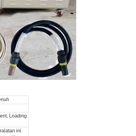
enuh
rent, Loading
alatan ini