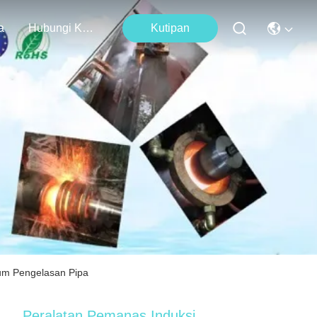
a
Hubungi Kami
Kutipan
um Pengelasan Pipa
Peralatan Pemanas Induksi