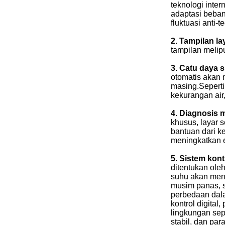
teknologi inter
adaptasi beban
fluktuasi anti-t
2. Tampilan la
tampilan meliput
3. Catu daya 
otomatis akan 
masing.Seperti
kekurangan air
4. Diagnosis 
khusus, layar 
bantuan dari k
meningkatkan e
5. Sistem kont
ditentukan oleh
suhu akan meny
musim panas, s
perbedaan dala
kontrol digital
lingkungan sep
stabil, dan pa