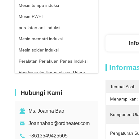
Mesin tempa induksi
Mesin PWHT
peralatan anil induksi
Mesin mematri induksi
Inf
Mesin solder induksi
Peralatan Perlakuan Panas Induksi
Informas
Pendingin Air Berpendingin Udara
Termometer inframerah
Tempat Asal:
Hubungi Kami
Menampilkan:
Ms. Joanna Bao
Komponen Ut
Joannabao@ordheater.com
Pengaturan S
+8613549425605