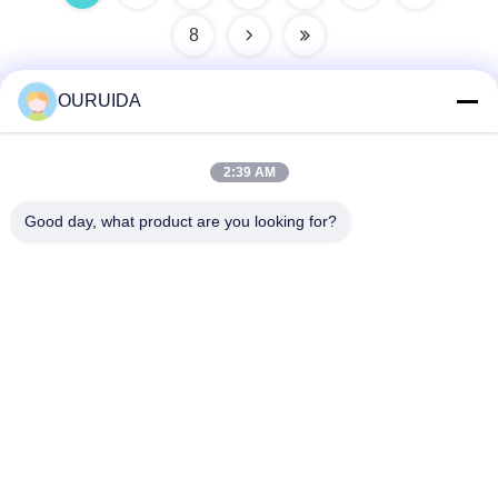
8
OURUIDA
Kontak Cepat
2:39 AM
Alamat
Good day, what product are you looking for?
528225, No 7, Area B Kota Shishan (Taman Industri), Distrik
Nanhai, Kota Foshan, Provinsi Guangdong, Cina.
tel
86-757-85518440-+86-13549425605
E-mail
Joannabao@ordheater.com