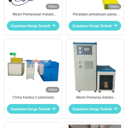
Video
Video
Mesin Pemanasan Induksi
Peralatan pemalsuan panas
Penjualan Pemasok untuk
induksi ringan untuk pemalsuan
Pemrosesan Pemanasan Awal
cepat dan akurat
Dapatkan Harga Terbaik
Dapatkan Harga Terbaik
Pipa (MF-400KW)
Video
China Factory Customized
Mesin Pemanas Induksi
Induction Forging
Frekuensi Tinggi 160KW
Heat/Tempering Furnace
Peralatan Pemanas Induksi
Dapatkan Harga Terbaik
Dapatkan Harga Terbaik
Machine with Automatic Feeding
Digital Penuh
System