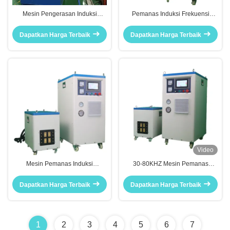
Mesin Pengerasan Induksi
Pemanas Induksi Frekuensi
Frekuensi Tinggi 200KW
Tinggi Tipe DSP 50-200Khz
Pemanas Induksi Industri 50KHZ
Mesin Pengerasan Permukaan
Dapatkan Harga Terbaik
Dapatkan Harga Terbaik
120KW
Video
Mesin Pemanas Induksi
30-80KHZ Mesin Pemanas
Frekuensi Tinggi 50-200Khz
Induksi Digital Penuh Peralatan
Mesin Pengerasan Induksi
Pemanas Induksi 100KW
Dapatkan Harga Terbaik
Dapatkan Harga Terbaik
100KW
1
2
3
4
5
6
7