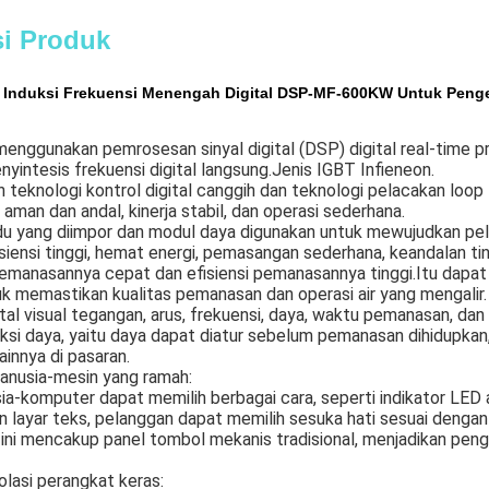
si Produk
Induksi Frekuensi Menengah Digital DSP-MF-600KW Untuk Peng
 menggunakan pemrosesan sinyal digital (DSP) digital real-time p
nyintesis frekuensi digital langsung.Jenis IGBT Infieneon.
teknologi kontrol digital canggih dan teknologi pelacakan loop 
 aman dan andal, kinerja stabil, dan operasi sederhana.
adu yang diimpor dan modul daya digunakan untuk mewujudkan pela
efisiensi tinggi, hemat energi, pemasangan sederhana, keandalan ti
emanasannya cepat dan efisiensi pemanasannya tinggi.Itu dap
k memastikan kualitas pemanasan dan operasi air yang mengalir.
ital visual tegangan, arus, frekuensi, daya, waktu pemanasan, dan
ksi daya, yaitu daya dapat diatur sebelum pemanasan dihidupkan, 
ainnya di pasaran.
anusia-mesin yang ramah:
ia-komputer dapat memilih berbagai cara, seperti indikator LED a
n layar teks, pelanggan dapat memilih sesuka hati sesuai dengan
ini mencakup panel tombol mekanis tradisional, menjadikan pengop
olasi perangkat keras: