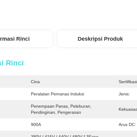
ormasi Rinci
Deskripsi Produk
i Rinci
Cina
Sertifikasi
Peralatan Pemanas Induksi
Jenis:
Penempaan Panas, Peleburan, 
Kekuasaa
Pendinginan, Pengerasan
:
900A
Arus DC:
380V / 415V / 440V / 480V * 3Fase 