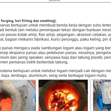
orging, hot fitting dan smelting):
anas bertujuan untuk membuat benda kerja dengan suhu tert
di bentuk lain melalui penempaan tekan dengan bantuan mesin
usi panas kotak arloji, flan arloji, pegangan, aksesori cetakan
at, bagian mekanis fabrikasi, kunci perunggu, paku keling, pin d
 panas mengacu pada sambungan logam atau logam yang ber
insip ekspansi panas atau peleburan panas, misalnya, pengela
ium dan jaring speaker, senyawa baja dan tabung plastik, penyeg
men pemanas listrik berbentuk tabung.
erutama bertujuan untuk melebur logam menjadi cair dengan me
, baja, tembaga, aluminium, seng serta berbagai logam mulia.