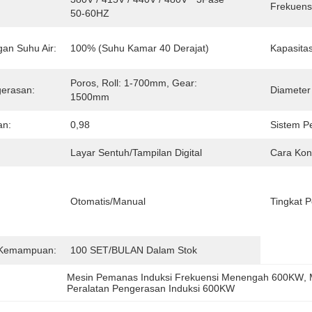
Frekuensi
50-60HZ
ngan Suhu Air:
100% (Suhu Kamar 40 Derajat)
Kapasitas
Poros, Roll: 1-700mm, Gear: 
erasan:
Diameter
1500mm
an:
0,98
Sistem P
Layar Sentuh/Tampilan Digital
Cara Kont
Otomatis/Manual
Tingkat P
 Kemampuan:
100 SET/BULAN Dalam Stok
Mesin Pemanas Induksi Frekuensi Menengah 600KW
, 
Peralatan Pengerasan Induksi 600KW