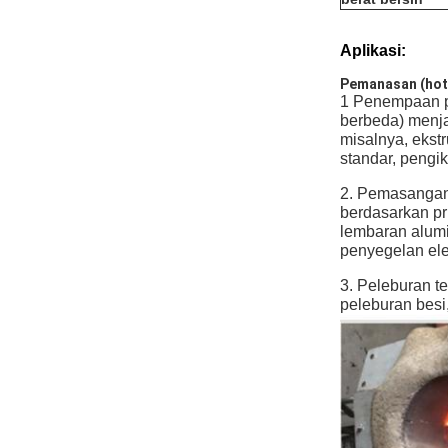
Aplikasi:
Pemanasan (hot f
1 Penempaan p
berbeda) menja
misalnya, ekstr
standar, pengik
2. Pemasangan
berdasarkan pr
lembaran alumin
penyegelan ele
3. Peleburan t
peleburan besi