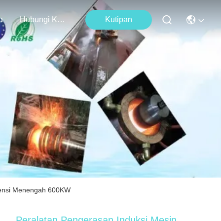
a
Hubungi Kami
Kutipan
kuensi Menengah 600KW
Peralatan Pengerasan Induksi Mesin