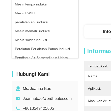
Mesin tempa induksi
Mesin PWHT
peralatan anil induksi
Mesin mematri induksi
Inf
Mesin solder induksi
Peralatan Perlakuan Panas Induksi
Informas
Pendingin Air Berpendingin Udara
Tempat Asal:
Termometer inframerah
Hubungi Kami
Nama:
Ms. Joanna Bao
Aplikasi:
Joannabao@ordheater.com
Masukan Arus
+8613549425605