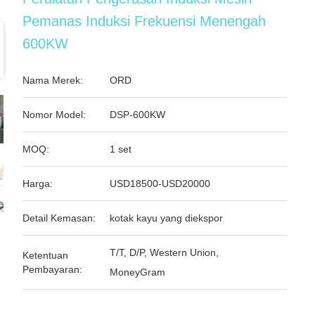
Pemanas Induksi Frekuensi Menengah
600KW
Nama Merek:
ORD
Nomor Model:
DSP-600KW
MOQ:
1 set
Harga:
USD18500-USD20000
Detail Kemasan:
kotak kayu yang diekspor
T/T, D/P, Western Union,
Ketentuan
Pembayaran:
MoneyGram