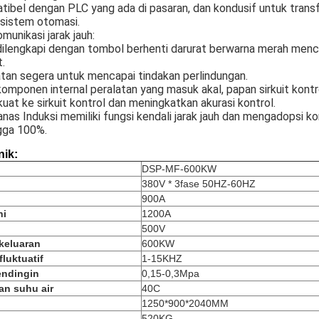
tibel dengan PLC yang ada di pasaran, dan kondusif untuk trans
i sistem otomasi.
munikasi jarak jauh:
dilengkapi dengan tombol berhenti darurat berwarna merah menco
.
atan segera untuk mencapai tindakan perlindungan.
komponen internal peralatan yang masuk akal, papan sirkuit kont
uat ke sirkuit kontrol dan meningkatkan akurasi kontrol.
as Induksi memiliki fungsi kendali jarak jauh dan mengadopsi kont
ngga 100%.
nik:
DSP-MF-600KW
380V * 3fase 50HZ-60HZ
900A
ni
1200A
500V
keluaran
600KW
fluktuatif
1-15KHZ
pendingin
0,15-0,3Mpa
gan suhu air
40C
1250*900*2040MM
520KG