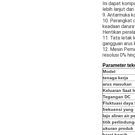
Ini dapat kompa
lebih lanjut dar
9. Antarmuka ko
10. Perangkat 
keadaan darurat
Hentikan peral
11. Tata letak 
gangguan arus k
12. Mesin Peman
resolusi 0% hi
Parameter tek
Model
tenaga kerja
arus masukan
Keluaran Saat I
Tegangan DC
Fluktuasi daya 
frekuensi yang 
laju aliran air 
titik perlindun
ukuran produk
berat bersih