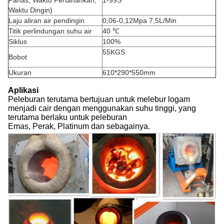
Panas, Waktu Pertahankan,
1-99S
Waktu Dingin)
Laju aliran air pendingin
0,06-0,12Mpa 7,5L/Min
Titik perlindungan suhu air
40 ℃
Siklus
100%
55KGS
Bobot
Ukuran
610*290*550mm
Aplikasi
Peleburan terutama bertujuan untuk melebur logam
menjadi cair dengan menggunakan suhu tinggi, yang
terutama berlaku untuk peleburan
Emas, Perak, Platinum dan sebagainya.