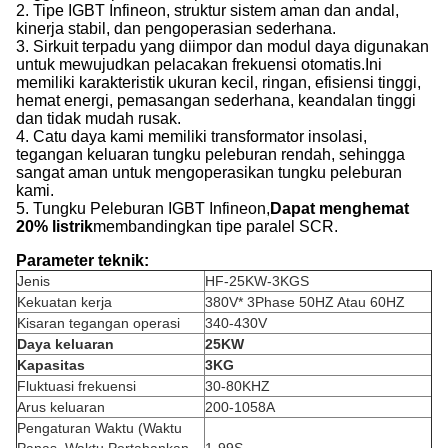
2. Tipe IGBT Infineon, struktur sistem aman dan andal,
kinerja stabil, dan pengoperasian sederhana.
3. Sirkuit terpadu yang diimpor dan modul daya digunakan
untuk mewujudkan pelacakan frekuensi otomatis.Ini
memiliki karakteristik ukuran kecil, ringan, efisiensi tinggi,
hemat energi, pemasangan sederhana, keandalan tinggi
dan tidak mudah rusak.
4. Catu daya kami memiliki transformator insolasi,
tegangan keluaran tungku peleburan rendah, sehingga
sangat aman untuk mengoperasikan tungku peleburan
kami.
5. Tungku Peleburan IGBT Infineon,
Dapat menghemat
20% listrik
membandingkan tipe paralel SCR.
Parameter teknik:
Jenis
HF-25KW-3KGS
Kekuatan kerja
380V* 3Phase 50HZ Atau 60HZ
Kisaran tegangan operasi
340-430V
Daya keluaran
2
5KW
Kapasitas
3KG
Fluktuasi frekuensi
30-80KHZ
Arus keluaran
200-1058A
Pengaturan Waktu (Waktu