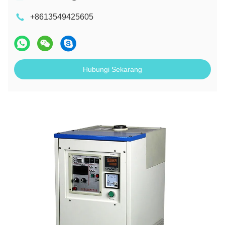
+8613549425605
Hubungi Sekarang