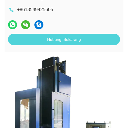
+8613549425605
Hubungi Sekarang