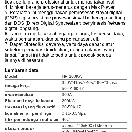
tidak perlu orang profesional untuk mengerjakannya!
4. Izinkan bekerja terus-menerus dengan Max Power!
5. Peralatan ini menggunakan pemrosesan sinyal digital
(DSP) digital real-time prosesor sinyal berkecepatan tinggi
dan DDS (Direct Digital Synthesizer) penyintesis frekuensi
digital langsung.
6. Tampilan digital visual tegangan, arus, frekuensi, daya,
waktu pemanasan, dan suhu pemanasan, dll.
7. Dapat Diprediksi dayanya, yaitu daya dapat diatur
sebelum pemanas dihidupkan, dengan akurasi yang
tinggi.Fungsi ini tidak tersedia untuk produk serupa
lainnya di pasaran.
Lembaran data:
Model
HF-200KW
380V/415V/440V/480V*3 fase
tenaga kerja
50HZ-60HZ
arus masukan
300A
Fluktuasi daya keluaran
200KW
frekuensi yang fluktuatif
20-50KHZ
laju aliran air pendingin
0,15-0,3Mpa
titik perlindungan suhu air
40C
utama :740x600x1550 mm
ukuran produk
trafo :980x450x670 mm