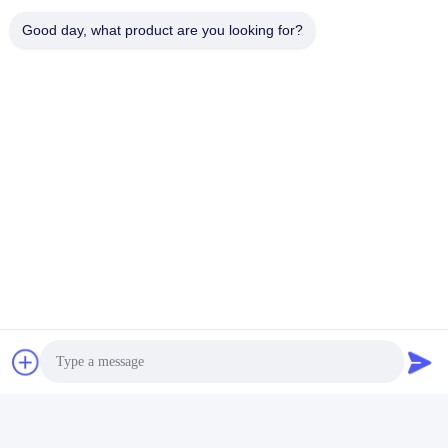
Good day, what product are you looking for?
Tag:
Peralatan Pemanas Induksi 50KHZ Untuk Gear Shaft
Mesin Quenching Induksi 200KW
Peralatan Pemanas Induksi Digital 200KW
Kontak Cepat
Alamat